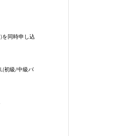
ス)を同時申し込
L(初級/中級バ
↓