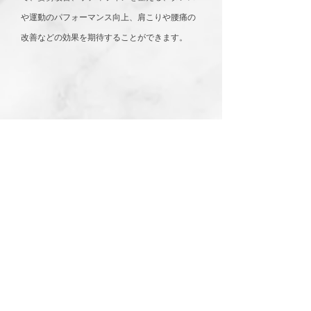
や運動のパフォーマンス向上、肩こりや腰痛の
改善などの効果を期待することができます。
2
STOTT PILATES
認定スタジオ
3
Pilates Studio With 元町店はSTOTT PILATESのイ
ンストラクター資格が取得できる、ホスティン
グセンターとして認定を受けたスタジオです。
​産前産後のピラティス、
養成コースのみならずインストラクター向けの
リハビリ、アスリート向
ワークショップなどインストラクターとして学
び続けられる環境を提供しております。
けピラティスにも対応