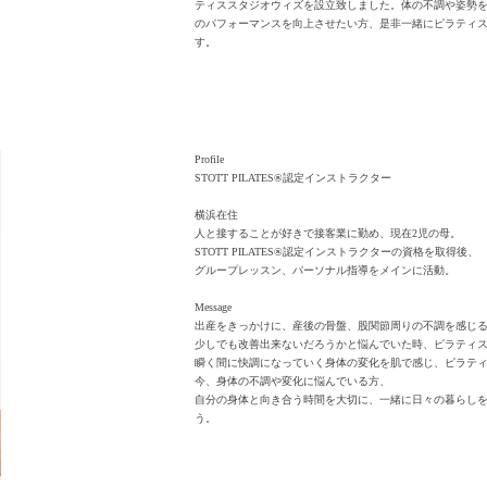
ティススタジオウィズを設立致しました​。体の不調や姿勢
のパフォーマンスを向上させたい方、是非一緒にピラティ
す。
Profile
S
TOTT PILATES®認定インストラクター
横浜在住
人と接することが好きで接客業に勤め、現在2児の母。
S
TOTT PILATES®認定インストラクターの
資格を取得後、
グループレッスン、パーソナル指導をメインに活動。
Message
出産をきっかけに、産後の骨盤、股関節周りの不調を感じ
少しでも改善出来ないだろうかと悩んでいた時、ピラティ
瞬く間に快調になっていく身体の変化を肌で感じ、ピラテ
今、身体の不調や変化に悩んでいる方、
自分の身体と向き合う時間を大切に、一緒に日々の暮らし
う。