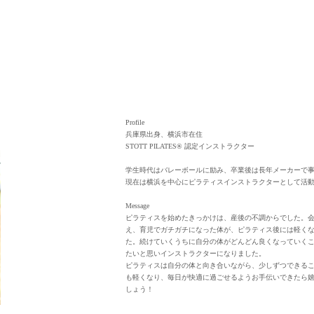
Profile
兵庫県出身、横浜市在住
STOTT PILATES® 認定インストラクター
学生時代はバレーボールに励み、卒業後は長年メーカーで
現在は横浜を中心にピラティスインストラクターとして活
Message
ピラティスを始めたきっかけは、産後の不調からでした。
え、育児でガチガチになった体が、ピラティス後には軽く
た。続けていくうちに自分の体がどんどん良くなっていく
たいと思いインストラクターになりました。
ピラティスは自分の体と向き合いながら、少しずつできる
も軽くなり、毎日が快適に過ごせるようお手伝いできたら
しょう！