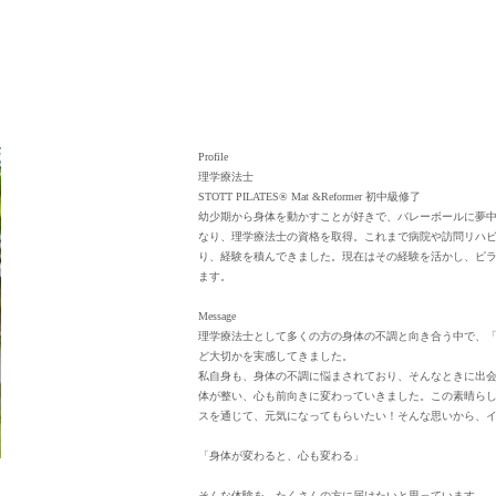
Profile
理学療法士
STOTT PILATES® Mat &Reformer 初中級修了
幼少期から身体を動かすことが好きで、バレーボールに夢
なり、理学療法士の資格を取得。これまで病院や訪問リハ
り、経験を積んできました。現在はその経験を活かし、ピ
ます。
Message
理学療法士として多くの方の身体の不調と向き合う中で、
ど大切かを実感してきました。
私自身も、身体の不調に悩まされており、そんなときに出
体が整い、心も前向きに変わっていきました。この素晴ら
スを通じて、元気になってもらいたい！そんな思いから、
「身体が変わると、心も変わる」
そんな体験を、たくさんの方に届けたいと思っています。