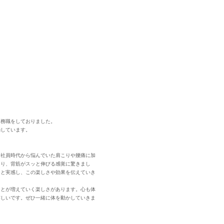
事務職をしておりました。
動しています。
会社員時代から悩んでいた肩こりや腰痛に加
なり、背筋がスッと伸びる感覚に驚きまし
こと実感し、この楽しさや効果を伝えていき
ことが増えていく楽しさがあります。心も体
嬉しいです。ぜひ一緒に体を動かしていきま