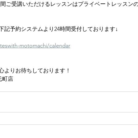
の間ご受講いただけるレッスンはプライベートレッスン
下記予約システムより24時間受付しております↓
ilateswith-motomachi/calendar
心よりお待ちしております！
h 元町店