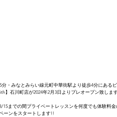
歩5分・みなとみらい線元町中華街駅より徒歩4分にある
udio With】石川町店が2024年2月3日よりプレオープン致しま
/15までの間プライベートレッスンを何度でも体験料金の¥
ペーンをスタートします!!